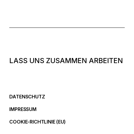
L
A
S
S
U
N
S
Z
U
S
A
M
M
E
N
A
R
B
E
I
T
E
N
DATENSCHUTZ
IMPRESSUM
COOKIE-RICHTLINIE (EU)